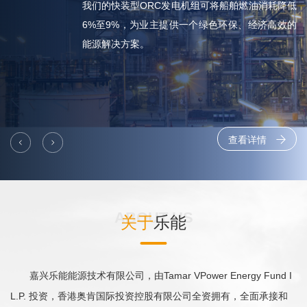
我们的快装型ORC发电机组可将船舶燃油消耗降低
6%至9%，
为业主提供一个
绿色环保、
经济高效的
能源解决方案。
查看详情
查看详情
查看详情
ABOUT US
关于
乐能
嘉兴乐能能源技术有限公司，由Tamar VPower Energy Fund I
L.P. 投资，香港奥肯国际投资控股有限公司全资拥有，全面承接和