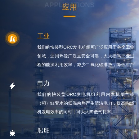
APPLICATIONS
应用
工业
我们的快装型ORC发电机组可广泛应用于各个工业
领域，适用热源广泛且安全可靠，大大提高工业过
程的能源利用效率，减少二氧化碳排放，降低生产
成本，综合经济效益显著。
电力
我们的快装型ORC发电机组利用内燃机烟气或
（和）缸套水的低温余热产生清洁电力，提高内燃
机发电效率的同时，可大大降低气耗率。
船舶