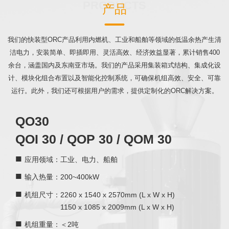
PRODUCTS
产品
我们的快装型ORC产品
利用内燃机、工业和船舶等领域的低温余热
产生清
洁电力，安装简单、即插即用、
灵活高效、经济效益显著，累计销售400
余台，涵盖国内及东南亚市场。我们的产品采用集装箱式结构、集成化设
计、模块化组合布置以及智能化控制系统，可确保机组高效、安全、可靠
运行。此外，我们还可根据用户的需求，提供定制化的ORC解决方案。
QO30
QOI 30 / QOP 30 / QOM 30
■
应用领域：工业、电力、船舶
■
200~400kW
输入热量：
■
机组尺寸
：2260 x 1540 x 2570mm (L x W x H)
1150 x 1085 x 2009mm (L x W x H)
■
机组重量：
＜2吨