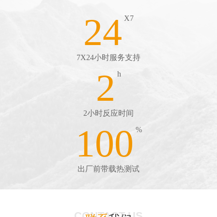
24
X7
7X24小时服务支持
2
h
2小时反应时间
100
%
出厂前带载热测试
CONTACT US